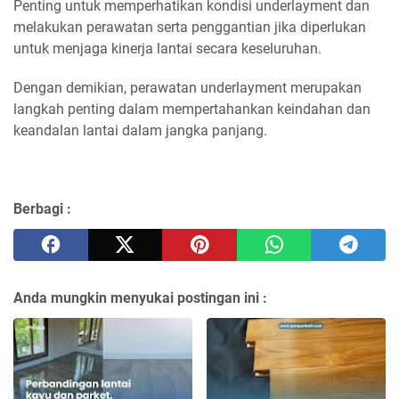
Penting untuk memperhatikan kondisi underlayment dan
melakukan perawatan serta penggantian jika diperlukan
untuk menjaga kinerja lantai secara keseluruhan.
Dengan demikian, perawatan underlayment merupakan
langkah penting dalam mempertahankan keindahan dan
keandalan lantai dalam jangka panjang.
Berbagi :
Anda mungkin menyukai postingan ini :