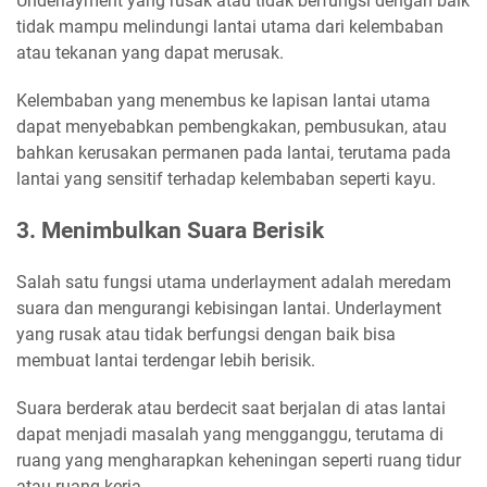
Underlayment yang rusak atau tidak berfungsi dengan baik
tidak mampu melindungi lantai utama dari kelembaban
atau tekanan yang dapat merusak.
Kelembaban yang menembus ke lapisan lantai utama
dapat menyebabkan pembengkakan, pembusukan, atau
bahkan kerusakan permanen pada lantai, terutama pada
lantai yang sensitif terhadap kelembaban seperti kayu.
3. Menimbulkan Suara Berisik
Salah satu fungsi utama underlayment adalah meredam
suara dan mengurangi kebisingan lantai. Underlayment
yang rusak atau tidak berfungsi dengan baik bisa
membuat lantai terdengar lebih berisik.
Suara berderak atau berdecit saat berjalan di atas lantai
dapat menjadi masalah yang mengganggu, terutama di
ruang yang mengharapkan keheningan seperti ruang tidur
atau ruang kerja.