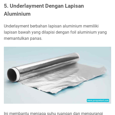
5. Underlayment Dengan Lapisan
Aluminium
Underlayment berbahan lapisan aluminium memiliki
lapisan bawah yang dilapisi dengan foil aluminium yang
memantulkan panas.
Ini membantu menjaga suhu ruangan dan mengurangi