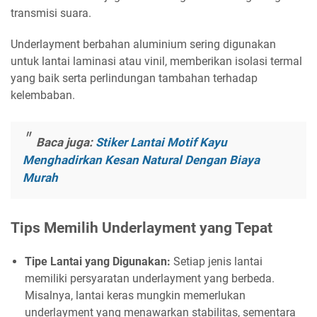
transmisi suara.
Underlayment berbahan aluminium sering digunakan
untuk lantai laminasi atau vinil, memberikan isolasi termal
yang baik serta perlindungan tambahan terhadap
kelembaban.
Baca juga:
Stiker Lantai Motif Kayu
Menghadirkan Kesan Natural Dengan Biaya
Murah
Tips Memilih Underlayment yang Tepat
Tipe Lantai yang Digunakan:
Setiap jenis lantai
memiliki persyaratan underlayment yang berbeda.
Misalnya, lantai keras mungkin memerlukan
underlayment yang menawarkan stabilitas, sementara