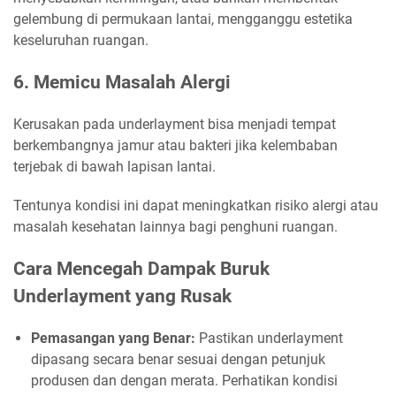
gelembung di permukaan lantai, mengganggu estetika
keseluruhan ruangan.
6. Memicu Masalah Alergi
Kerusakan pada underlayment bisa menjadi tempat
berkembangnya jamur atau bakteri jika kelembaban
terjebak di bawah lapisan lantai.
Tentunya kondisi ini dapat meningkatkan risiko alergi atau
masalah kesehatan lainnya bagi penghuni ruangan.
Cara Mencegah Dampak Buruk
Underlayment yang Rusak
Pemasangan yang Benar:
Pastikan underlayment
dipasang secara benar sesuai dengan petunjuk
produsen dan dengan merata. Perhatikan kondisi