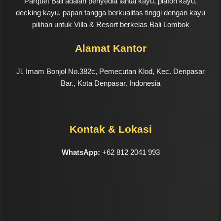
Parquet Bali adalah penyedia lantai kayu, plafon kayu,
decking kayu, papan tangga berkualitas tinggi dengan kayu
pilihan untuk Villa & Resort berkelas Bali Lombok
Alamat Kantor
Jl. Imam Bonjol No.382c, Pemecutan Klod, Kec. Denpasar
Bar., Kota Denpasar. Indonesia
Kontak & Lokasi
WhatsApp:
+62 812 2041 993