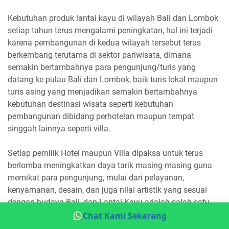
Kebutuhan produk lantai kayu di wilayah Bali dan Lombok
setiap tahun terus mengalami peningkatan, hal ini terjadi
karena pembangunan di kedua wilayah tersebut terus
berkembang terutama di sektor pariwisata, dimana
semakin bertambahnya para pengunjung/turis yang
datang ke pulau Bali dan Lombok, baik turis lokal maupun
turis asing yang menjadikan semakin bertambahnya
kebutuhan destinasi wisata seperti kebutuhan
pembangunan dibidang perhotelan maupun tempat
singgah lainnya seperti villa.
Setiap pemilik Hotel maupun Villa dipaksa untuk terus
berlomba meningkatkan daya tarik masing-masing guna
memikat para pengunjung, mulai dari pelayanan,
kenyamanan, desain, dan juga nilai artistik yang sesuai
dengan budaya Bali, dan Lantai Kayu adalah salah satu
daya tarik yang paling berkelas di dunia perhotelan dan
Chat Kami Sekarang
wisata dalam meningkatkan kenyamanan para