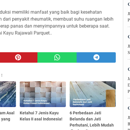
oduksi memiliki manfaat yang baik bagi kesehatan
J
 dari penyakit rheumatik, membuat suhu ruangan lebih
P
yerap panas dan menyimpannya untuk beberapa saat.
i Kayu Rajawali Parquet..
J
S
 :
J
D
P
tam Asal
Ketahui 7 Jenis Kayu
6 Perbedaan Jati
J
a yang
Kelas II asal Indonesia!
Belanda dan Jati
B
Perhutani, Lebih Mudah