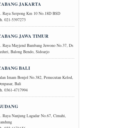
CABANG JAKARTA
l. Raya Serpong Km 10 No.18D BSD
h. 021-5397273
CABANG JAWA TIMUR
l. Raya Mayjend Bambang Juwono No.37, Ds
eduri, Balong Bendo, Sidoarjo
CABANG BALI
alan Imam Bonjol No.382, Pemecutan Kelod,
enpasar, Bali
h. 0361-4717994
GUDANG
l. Raya Nanjung Lagadar No.67, Cimahi,
andung