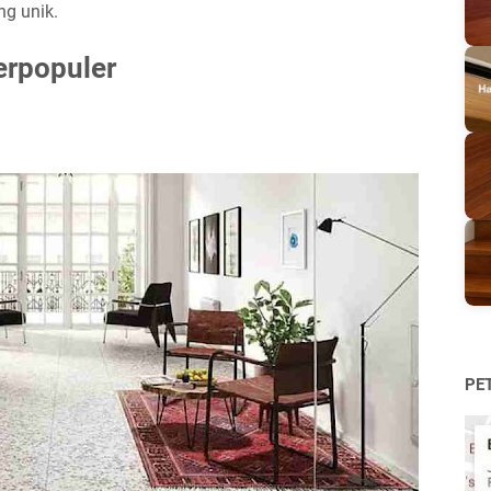
ng unik.
erpopuler
PE