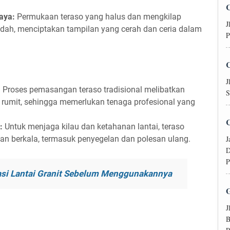
aya:
Permukaan teraso yang halus dan mengkilap
J
ah, menciptakan tampilan yang cerah dan ceria dalam
P
J
:
Proses pemasangan teraso tradisional melibatkan
S
rumit, sehingga memerlukan tenaga profesional yang
a:
Untuk menjaga kilau dan ketahanan lantai, teraso
J
an berkala, termasuk penyegelan dan polesan ulang.
D
P
kasi Lantai Granit Sebelum Menggunakannya
J
B