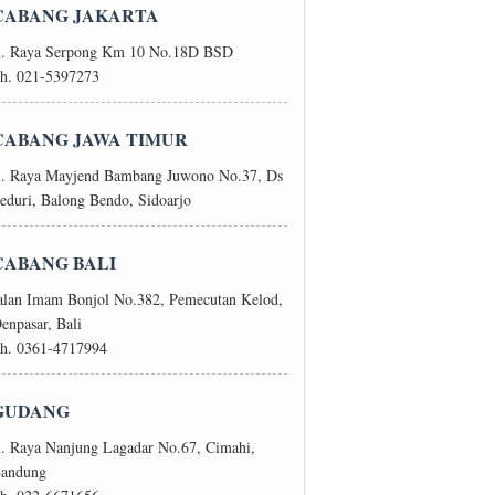
CABANG JAKARTA
l. Raya Serpong Km 10 No.18D BSD
h. 021-5397273
CABANG JAWA TIMUR
l. Raya Mayjend Bambang Juwono No.37, Ds
eduri, Balong Bendo, Sidoarjo
CABANG BALI
alan Imam Bonjol No.382, Pemecutan Kelod,
enpasar, Bali
h. 0361-4717994
GUDANG
l. Raya Nanjung Lagadar No.67, Cimahi,
andung