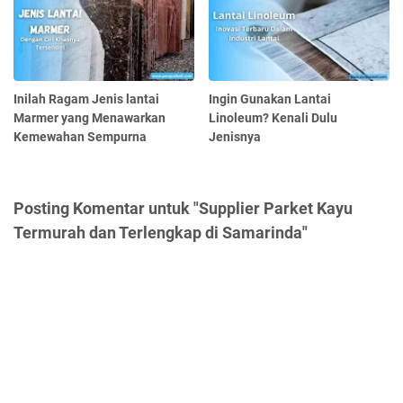
Inilah Ragam Jenis lantai
Ingin Gunakan Lantai
Marmer yang Menawarkan
Linoleum? Kenali Dulu
Kemewahan Sempurna
Jenisnya
Posting Komentar untuk "Supplier Parket Kayu
Termurah dan Terlengkap di Samarinda"