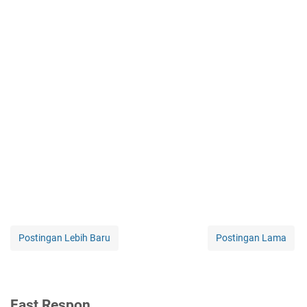
Postingan Lebih Baru
Postingan Lama
Fast Respon