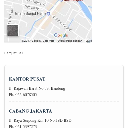
Parquet Bali
KANTOR PUSAT
Jl. Rajawali Barat No.39, Bandung
Ph. 022-6078505
CABANG JAKARTA
Jl. Raya Serpong Km 10 No.18D BSD
Ph. 021-5397273