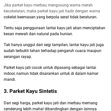
Jika parket kayu merbau mengusung warna merah
kecokelatan, maka parket kayu jati hadir dengan warna
cokelat keemasan yang berpola serat tidak beraturan.
Tentu saja penggunaan lantai kayu jati akan menciptakan
kesan mewah dan natural pada hunian
.
Tak hanya unggul dari segi tampilan, lantai kayu jati juga
sudah terbukti tahan terhadap pengaruh cuaca maupun
serangan rayap.
Parket kayu jati cocok untuk dipasang sebagai lantai
indoor, namun tidak disarankan untuk di dalam kamar
mandi.
3. Parket Kayu Sintetis
Dari segi harga, parket kayu jati dan merbau memang
cenderung lebih mahal dibandingkan dengan lainnya.