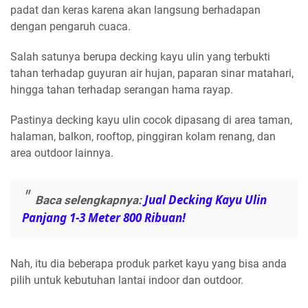
padat dan keras karena akan langsung berhadapan
dengan pengaruh cuaca.
Salah satunya berupa decking kayu ulin yang terbukti
tahan terhadap guyuran air hujan, paparan sinar matahari,
hingga tahan terhadap serangan hama rayap.
Pastinya decking kayu ulin cocok dipasang di area taman,
halaman, balkon, rooftop, pinggiran kolam renang, dan
area outdoor lainnya.
Jual Decking Kayu Ulin
Baca selengkapnya:
Panjang 1-3 Meter 800 Ribuan!
Nah, itu dia beberapa produk parket kayu yang bisa anda
pilih untuk kebutuhan lantai indoor dan outdoor.